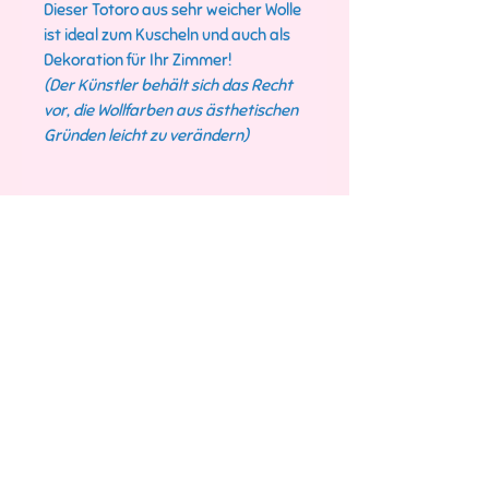
Dieser Totoro aus sehr weicher Wolle
ist ideal zum Kuscheln und auch als
Dekoration für Ihr Zimmer!
(Der Künstler behält sich das Recht
vor, die Wollfarben aus ästhetischen
Gründen leicht zu verändern)
Technische Details
Maße: ca. 35cm x 25cm x 20cm
Umtausch und
Wolle: 100 % Polyester
Rückerstattung
Augen: Kunststoff
Polsterung: Synthetische Watte
Noemygurumy-Produkte können
innerhalb von 30 Tagen ab
Kaufdatum des Artikels
umgetauscht werden.
Das Produkt kann umgetauscht
Modes de paiement
werden, es erfolgt jedoch keine