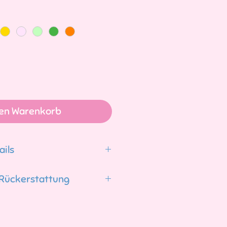
den Warenkorb
ails
 x 3cm
Rückerstattung
olle
tische Watte
ukte können innerhalb von
atum des Artikels umgetauscht