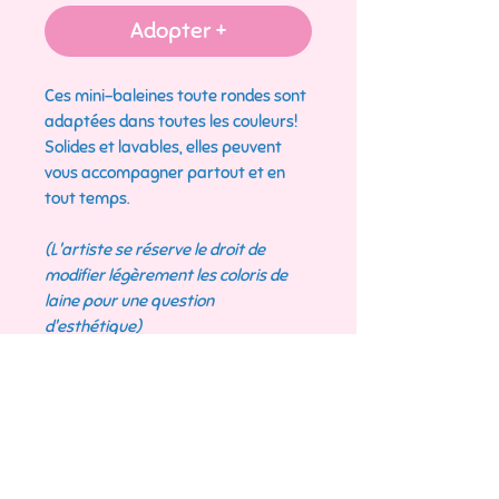
Adopter +
Ces mini-baleines toute rondes sont
adaptées dans toutes les couleurs!
Solides et lavables, elles peuvent
vous accompagner partout et en
tout temps.
(L'artiste se réserve le droit de
modifier légèrement les coloris de
laine pour une question
d'esthétique)
Détails techniques
Dimensions : 3cm x 3cm
Echange et
Laine : 100& Coton
Remboursement
Rembourrage : Ouate synthétique